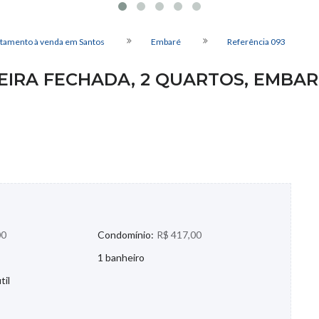
tamento à venda em Santos
Embaré
Referência
093
IRA FECHADA, 2 QUARTOS, EMBAR
00
Condomínio:
R$ 417,00
1 banheiro
til