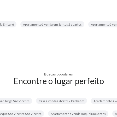
da Embaré
Apartamento à venda em Santos 2 quartos
Apartamento à ve
Buscas populares
Encontre o lugar perfeito
 São Jorge São Vicente
Casa à venda Cibratel 2 Itanhaém
Apartamento à ve
arque São Vicente São Vicente
Apartamento à venda Boqueirão Santos
A