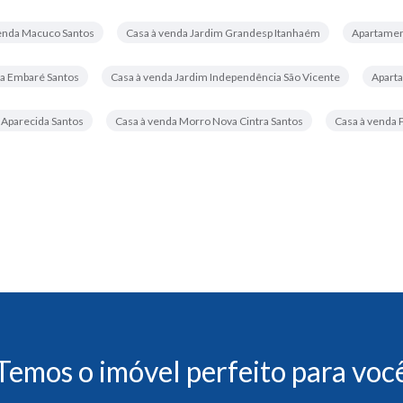
enda Macuco Santos
Casa à venda Jardim Grandesp Itanhaém
Apartamen
a Embaré Santos
Casa à venda Jardim Independência São Vicente
Aparta
 Aparecida Santos
Casa à venda Morro Nova Cintra Santos
Casa à venda P
Temos o imóvel perfeito para voc