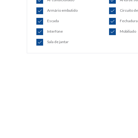
Armário embutido
Circuito d
Escada
Fechadura 
Interfone
Mobiliado
Sala de jantar