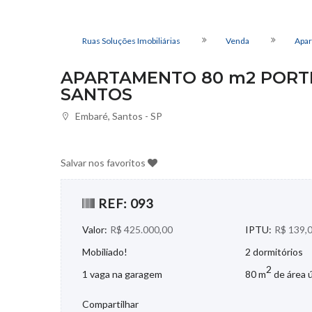
Ruas Soluções Imobiliárias
Venda
Apar
APARTAMENTO 80 m2 PORTE
SANTOS
Embaré, Santos - SP
Salvar nos favoritos
REF: 093
Valor:
R$ 425.000,00
IPTU:
R$ 139,
Mobiliado!
2 dormitórios
2
1 vaga na garagem
80 m
de área ú
Compartilhar