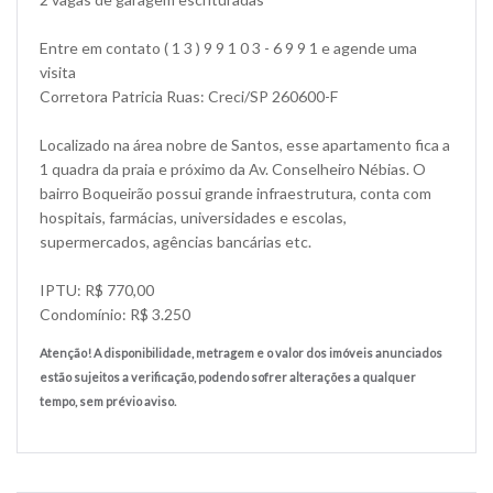
Entre em contato ( 1 3 ) 9 9 1 0 3 - 6 9 9 1 e agende uma
visita
Corretora Patricia Ruas: Creci/SP 260600-F
Localizado na área nobre de Santos, esse apartamento fica a
1 quadra da praia e próximo da Av. Conselheiro Nébias. O
bairro Boqueirão possui grande infraestrutura, conta com
hospitais, farmácias, universidades e escolas,
supermercados, agências bancárias etc.
IPTU: R$ 770,00
Condomínio: R$ 3.250
Atenção! A disponibilidade, metragem e o valor dos imóveis anunciados
estão sujeitos a verificação, podendo sofrer alterações a qualquer
tempo, sem prévio aviso.