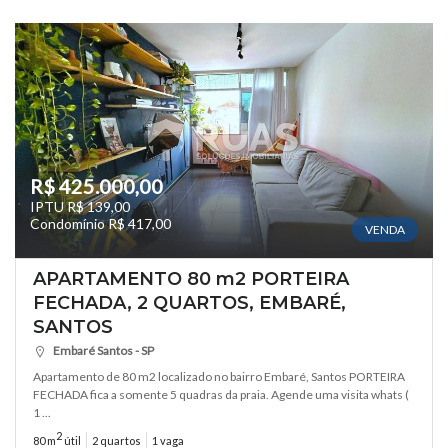
R$ 425.000,00
IPTU R$ 139,00
Condomínio R$ 417,00
VENDA
APARTAMENTO 80 m2 PORTEIRA
FECHADA, 2 QUARTOS, EMBARÉ,
SANTOS
Embaré Santos - SP
Apartamento de 80 m2 localizado no bairro Embaré, Santos PORTEIRA
FECHADA fica a somente 5 quadras da praia. Agende uma visita whats (
1 ...
2
80 m
útil
2 quartos
1 vaga