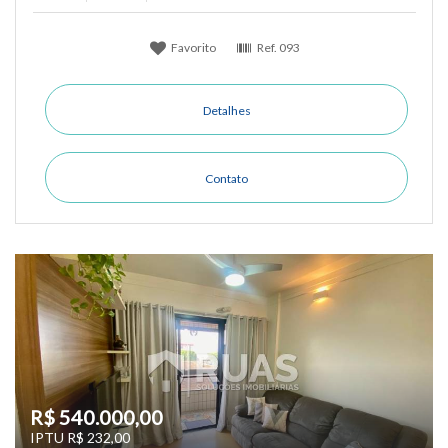
Favorito
Ref.
093
Detalhes
Contato
R$ 540.000,00
IPTU R$ 232,00