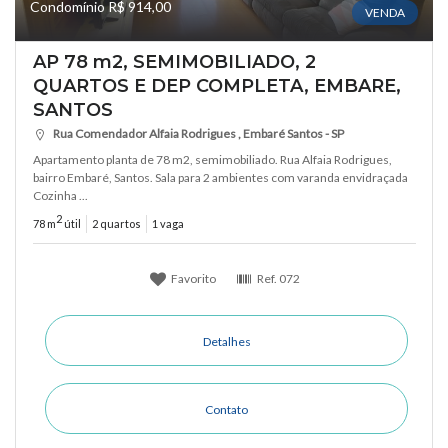
Condomínio R$ 914,00
VENDA
AP 78 m2, SEMIMOBILIADO, 2
QUARTOS E DEP COMPLETA, EMBARE,
SANTOS
Rua Comendador Alfaia Rodrigues , Embaré Santos - SP
Apartamento planta de 78 m2, semimobiliado. Rua Alfaia Rodrigues,
bairro Embaré, Santos. Sala para 2 ambientes com varanda envidraçada
Cozinha ...
2
78 m
útil
2 quartos
1 vaga
Favorito
Ref.
072
Detalhes
Contato