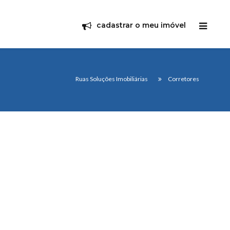
cadastrar o meu imóvel
Ruas Soluções Imobiliárias
Corretores