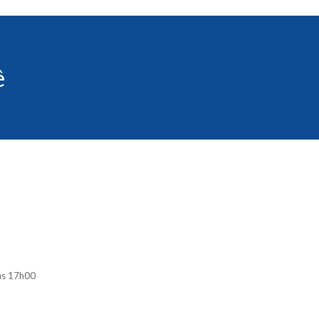
ê
às 17h00