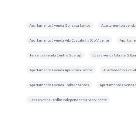
Apartamento à venda Gonzaga Santos
Apartamento à venda
Apartamento à venda Vila Cascatinha São Vicente
Apartamen
Terreno à venda Centro Guarujá
Casa à venda Cibratel 2 It
Apartamento à venda Aparecida Santos
Apartamento à vend
Apartamento à venda Embaré Santos
Apartamento à venda 
Casa à venda Jardim Independência São Vicente