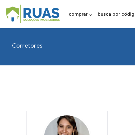
comprar
busca por códig
Corretores