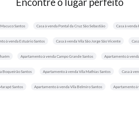
Encontre o lugar perfeito
 Macuco Santos
Casa à venda Pontal da Cruz São Sebastião
Casa à venda 
to à venda Estuário Santos
Casa à venda Vila São Jorge São Vicente
Casa
anhaém
Apartamento à venda Campo Grande Santos
Apartamento à venda 
a Boqueirão Santos
Apartamento à venda Vila Mathias Santos
Casa à ve
Marapé Santos
Apartamento à venda Vila Belmiro Santos
Apartamento à 