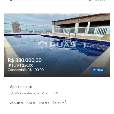
R$ 330.000,00
IPTU R$ 250,00
Condomínio R$ 400,00
VENDA
Apartamento
Vila Cascatinha, São Vicente - SP
2
2 Quartos
1 Vaga
1 Vagas
Útil 52 m