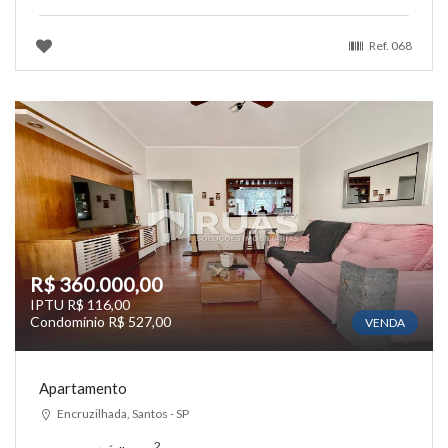
Ref.
068
R$ 360.000,00
IPTU R$ 116,00
Condomínio R$ 527,00
VENDA
Apartamento
Encruzilhada, Santos - SP
2