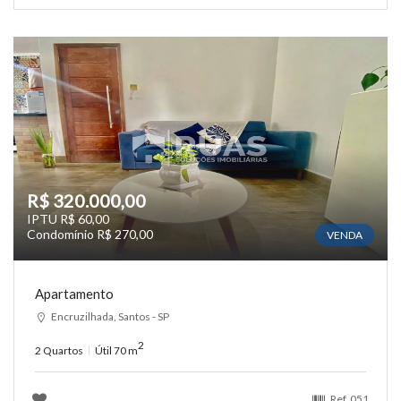
R$ 320.000,00
IPTU R$ 60,00
Condomínio R$ 270,00
VENDA
Apartamento
Encruzilhada, Santos - SP
2
2 Quartos
Útil 70 m
Ref.
051