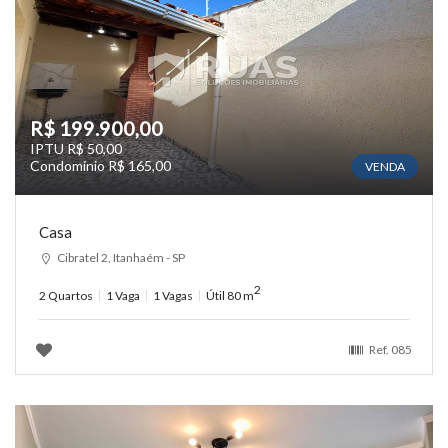
R$ 199.900,00
IPTU R$ 50,00
Condomínio R$ 165,00
VENDA
Casa
Cibratel 2, Itanhaém - SP
2
2 Quartos
1 Vaga
1 Vagas
Útil 80 m
Ref.
085