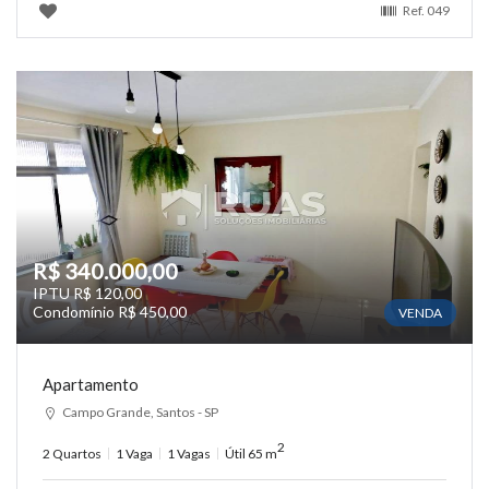
Ref.
049
R$ 340.000,00
IPTU R$ 120,00
Condomínio R$ 450,00
VENDA
Apartamento
Campo Grande, Santos - SP
2
2 Quartos
1 Vaga
1 Vagas
Útil 65 m