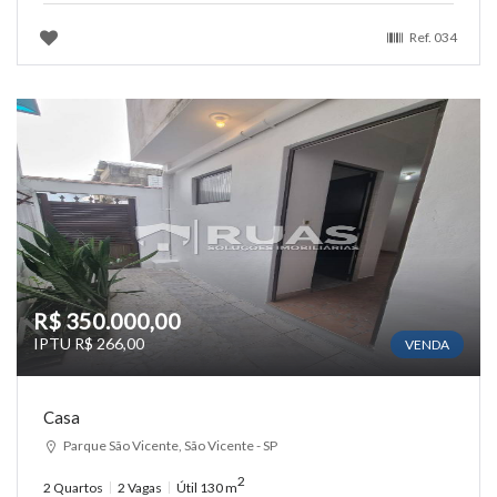
Ref.
034
R$ 350.000,00
IPTU R$ 266,00
VENDA
Casa
Parque São Vicente, São Vicente - SP
2
2 Quartos
2 Vagas
Útil 130 m