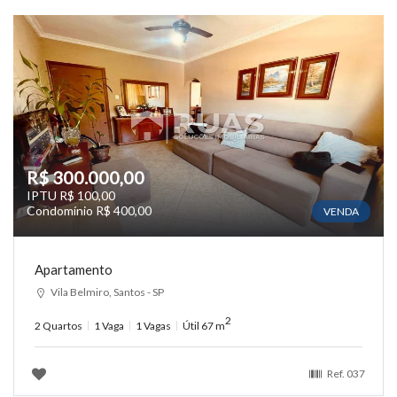
R$ 300.000,00
IPTU R$ 100,00
Condomínio R$ 400,00
VENDA
Apartamento
Vila Belmiro, Santos - SP
2
2 Quartos
1 Vaga
1 Vagas
Útil 67 m
Ref.
037