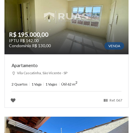
R$ 195.000,00
IPTU R$ 142,00
Condomínio R$ 130,00
VENDA
Apartamento
Vila Cascatinha, São Vicente - SP
2
2 Quartos
1 Vaga
1 Vagas
Útil 62 m
Ref.
067