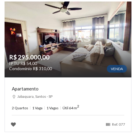
R$ 295.000,00
IPTU R$ 54,00
Condomínio R$ 310,00
VENDA
Apartamento
Jabaquara, Santos - SP
2
2 Quartos
1 Vaga
1 Vagas
Útil 64 m
Ref.
077