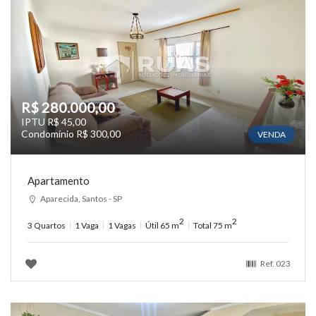
R$ 280.000,00
IPTU R$ 45,00
Condomínio R$ 300,00
VENDA
Apartamento
Aparecida, Santos - SP
2
2
3 Quartos
1 Vaga
1 Vagas
Útil 65 m
Total 75 m
Ref.
023