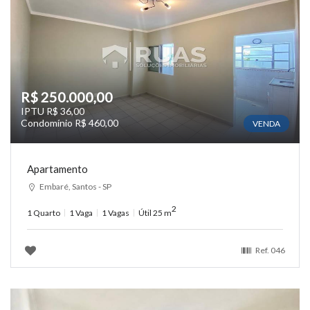
R$ 250.000,00
IPTU R$ 36,00
Condomínio R$ 460,00
VENDA
Apartamento
Embaré, Santos - SP
2
1 Quarto
1 Vaga
1 Vagas
Útil 25 m
Ref.
046