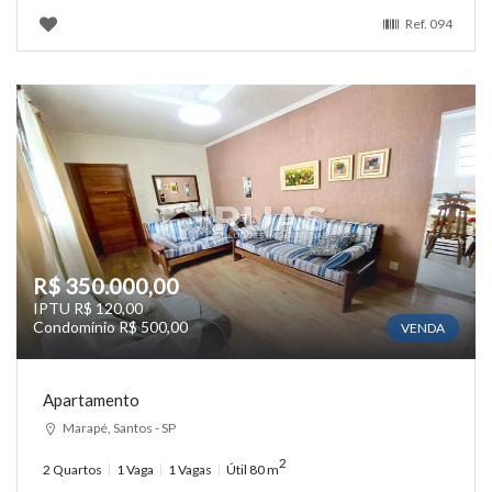
Ref.
094
R$ 350.000,00
IPTU R$ 120,00
Condomínio R$ 500,00
VENDA
Apartamento
Marapé, Santos - SP
2
2 Quartos
1 Vaga
1 Vagas
Útil 80 m