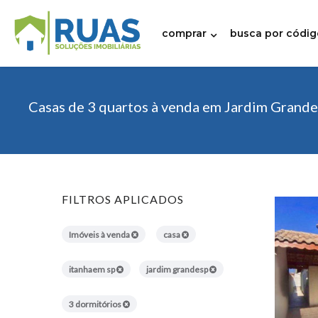
comprar
busca por códig
Casas de 3 quartos à venda em Jardim Grande
FILTROS APLICADOS
Imóveis à venda
casa
itanhaem sp
jardim grandesp
3 dormitórios