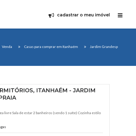
cadastrar o meu imóvel
Venda
Casas para comprar em Itanhaém
Jardim Grandesp
RMITÓRIOS, ITANHAÉM - JARDIM
PRAIA
a livre Sala de estar 2 banheiros (sendo 1 suíte) Cozinha estilo
agas