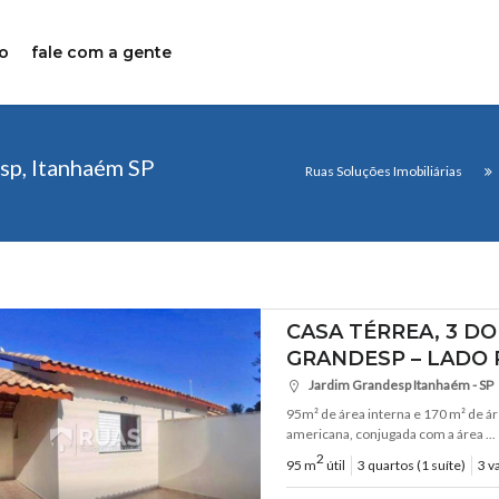
o
fale com a gente
sp, Itanhaém SP
Ruas Soluções Imobiliárias
CASA TÉRREA, 3 DO
GRANDESP – LADO 
Jardim Grandesp Itanhaém - SP
95m² de área interna e 170 m² de áre
americana, conjugada com a área ...
2
95 m
útil
3 quartos (1 suíte)
3 v