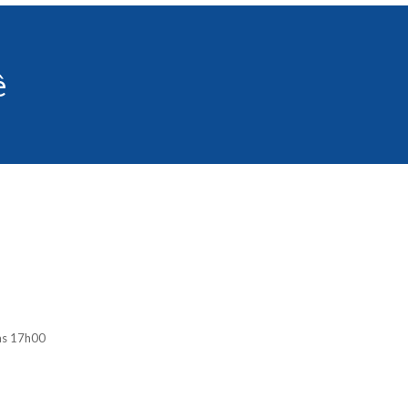
ê
às 17h00