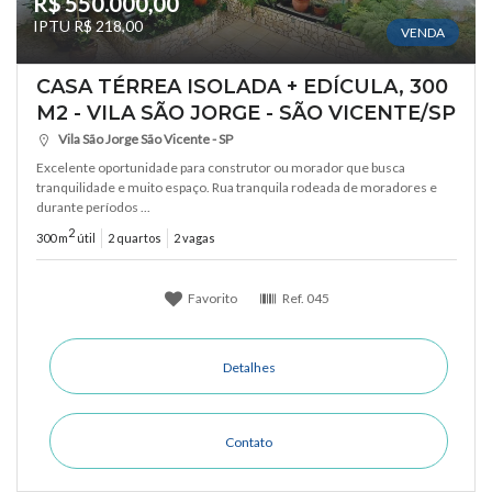
R$ 550.000,00
IPTU R$ 218,00
VENDA
CASA TÉRREA ISOLADA + EDÍCULA, 300
M2 - VILA SÃO JORGE - SÃO VICENTE/SP
Vila São Jorge São Vicente - SP
Excelente oportunidade para construtor ou morador que busca
tranquilidade e muito espaço. Rua tranquila rodeada de moradores e
durante períodos ...
2
300 m
útil
2 quartos
2 vagas
Favorito
Ref.
045
Detalhes
Contato