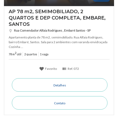
AP 78 m2, SEMIMOBILIADO, 2
QUARTOS E DEP COMPLETA, EMBARE,
SANTOS
Rua Comendador Alfaia Rodrigues , Embaré Santos - SP
Apartamento planta de 78 m2, semimobiliado. Rua Alfaia Rodrigues,
bairro Embaré, Santos. Sala para 2 ambientes com varanda envidraçada
Cozinha ...
2
78 m
útil
2 quartos
1 vaga
Favorito
Ref.
072
Detalhes
Contato