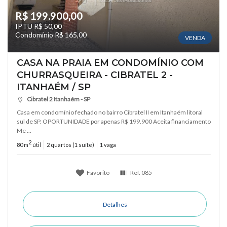
R$ 199.900,00
IPTU R$ 50,00
Condomínio R$ 165,00
VENDA
CASA NA PRAIA EM CONDOMÍNIO COM
CHURRASQUEIRA - CIBRATEL 2 -
ITANHAÉM / SP
Cibratel 2 Itanhaém - SP
Casa em condomínio fechado no bairro Cibratel II em Itanhaém litoral
sul de SP. OPORTUNIDADE por apenas R$ 199.900 Aceita financiamento
Me ...
2
80 m
útil
2 quartos (1 suíte)
1 vaga
Favorito
Ref.
085
Detalhes