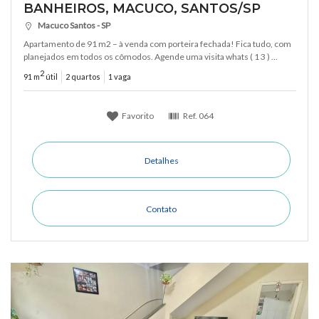
BANHEIROS, MACUCO, SANTOS/SP
Macuco Santos - SP
Apartamento de 91 m2 – à venda com porteira fechada! Fica tudo, com
planejados em todos os cômodos. Agende uma visita whats ( 1 3 ) ...
2
91 m
útil
2 quartos
1 vaga
Favorito
Ref.
064
Detalhes
Contato