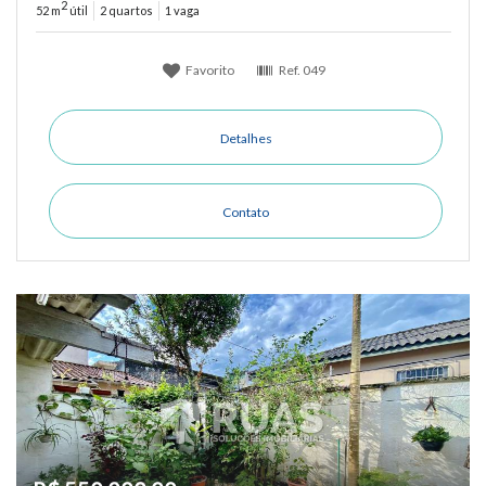
2
52 m
útil
2 quartos
1 vaga
Favorito
Ref.
049
Detalhes
Contato