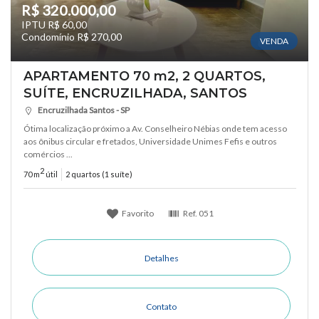
R$ 320.000,00
IPTU R$ 60,00
Condomínio R$ 270,00
VENDA
APARTAMENTO 70 m2, 2 QUARTOS,
SUÍTE, ENCRUZILHADA, SANTOS
Encruzilhada Santos - SP
Ótima localização próximo a Av. Conselheiro Nébias onde tem acesso
aos ônibus circular e fretados, Universidade Unimes Fefis e outros
comércios ...
2
70 m
útil
2 quartos (1 suíte)
Favorito
Ref.
051
Detalhes
Contato