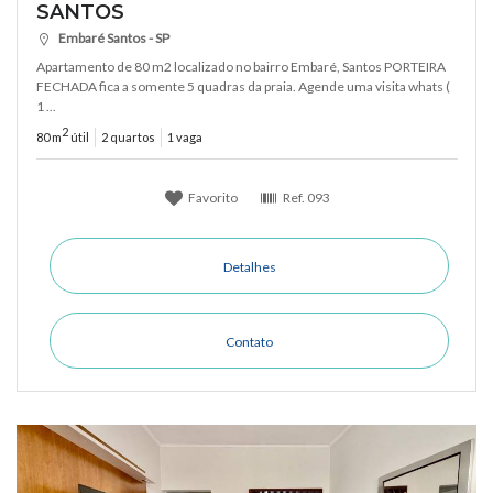
SANTOS
Embaré Santos - SP
Apartamento de 80 m2 localizado no bairro Embaré, Santos PORTEIRA
FECHADA fica a somente 5 quadras da praia. Agende uma visita whats (
1 ...
2
80 m
útil
2 quartos
1 vaga
Favorito
Ref.
093
Detalhes
Contato