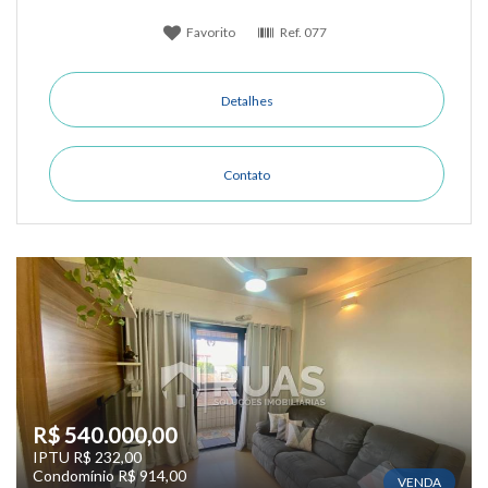
Favorito
Ref.
077
Detalhes
Contato
R$ 540.000,00
IPTU R$ 232,00
Condomínio R$ 914,00
VENDA