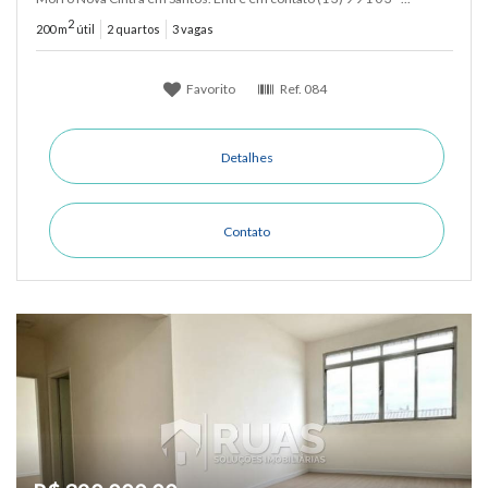
2
200 m
útil
2 quartos
3 vagas
Favorito
Ref.
084
Detalhes
Contato