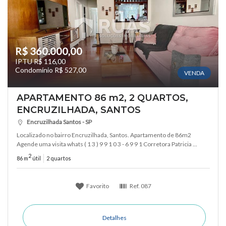
R$ 360.000,00
IPTU R$ 116,00
Condomínio R$ 527,00
VENDA
APARTAMENTO 86 m2, 2 QUARTOS,
ENCRUZILHADA, SANTOS
Encruzilhada Santos - SP
Localizado no bairro Encruzilhada, Santos. Apartamento de 86m2
Agende uma visita whats ( 1 3 ) 9 9 1 0 3 - 6 9 9 1 Corretora Patricia ...
2
86 m
útil
2 quartos
Favorito
Ref.
087
Detalhes