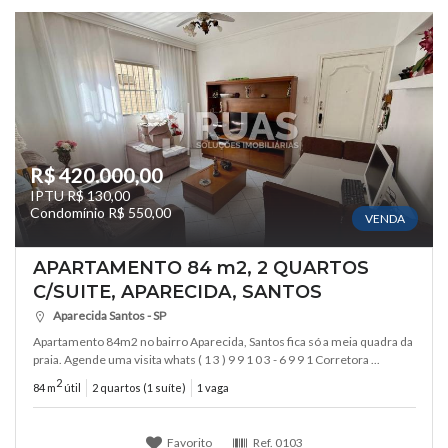
R$ 420.000,00
IPTU R$ 130,00
Condomínio R$ 550,00
VENDA
APARTAMENTO 84 m2, 2 QUARTOS
C/SUITE, APARECIDA, SANTOS
Aparecida Santos - SP
Apartamento 84m2 no bairro Aparecida, Santos fica só a meia quadra da
praia. Agende uma visita whats ( 1 3 ) 9 9 1 0 3 - 6 9 9 1 Corretora ...
2
84 m
útil
2 quartos (1 suíte)
1 vaga
Favorito
Ref.
0103