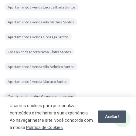
Apartamento à venda Encruzilhada Santos
Apartamento à venda Vila Mathias Santos
Apartamento à venda Gonzaga Santos
Casa à venda Morro Nova Cintra Santos
Apartamento à venda Vila Belmiro Santos
Apartamento à venda Macuco Santos
Casa à venda Jardim Grandesp Itanhaém
Usamos cookies para personalizar
Apartamento à venda Ponta da Praia Santos
conteúdos e melhorar a sua experiência.
Aceitar!
Ao navegar neste site, você concorda com
Apartamento à venda Vila Cascatinha São Vicente
a nossa
Política de Cookies
.