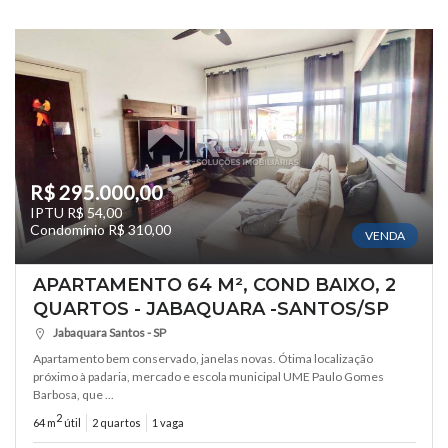
R$ 295.000,00
IPTU R$ 54,00
Condomínio R$ 310,00
VENDA
APARTAMENTO 64 M², COND BAIXO, 2
QUARTOS - JABAQUARA -SANTOS/SP
Jabaquara Santos - SP
Apartamento bem conservado, janelas novas. Ótima localização
próximo à padaria, mercado e escola municipal UME Paulo Gomes
Barbosa, que ...
2
64 m
útil
2 quartos
1 vaga