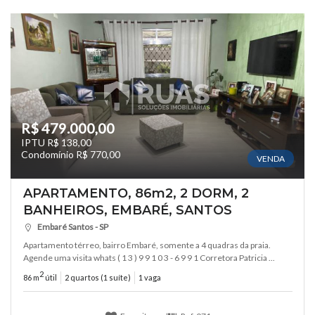
R$ 479.000,00
IPTU R$ 138,00
Condomínio R$ 770,00
VENDA
APARTAMENTO, 86m2, 2 DORM, 2
BANHEIROS, EMBARÉ, SANTOS
Embaré Santos - SP
Apartamento térreo, bairro Embaré, somente a 4 quadras da praia.
Agende uma visita whats ( 1 3 ) 9 9 1 0 3 - 6 9 9 1 Corretora Patricia ...
2
86 m
útil
2 quartos (1 suíte)
1 vaga