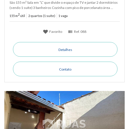
São 155 m² Sala em “L” que divide o espaço de TV e jantar 2 dormitórios
(sendo 1 suíte) 3 banheiros Cozinha com piso de porcelanato área ...
2
155 m
útil
2 quartos (1 suíte)
1 vaga
Favorito
Ref.
088
Detalhes
Contato