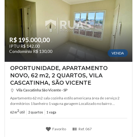
R$ 195.000,00
IPTU R$ 142,00
Condomínio R$ 130,00
VENDA
OPORTUNIDADE, APARTAMENTO
NOVO, 62 m2, 2 QUARTOS, VILA
CASCATINHA, SÃO VICENTE
Vila Cascatinha São Vicente - SP
Apartamento 62 m2 sala cozinha estilo americana área de serviço 2
dormitórios 1 banheiro 1 vaga na garagem Localizado no bairro ...
2
62 m
útil
2 quartos
1 vaga
Favorito
Ref.
067