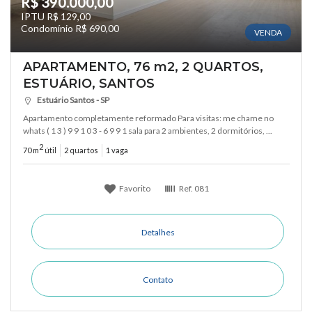
R$ 390.000,00
IPTU R$ 129,00
Condomínio R$ 690,00
VENDA
APARTAMENTO, 76 m2, 2 QUARTOS,
ESTUÁRIO, SANTOS
Estuário Santos - SP
Apartamento completamente reformado Para visitas: me chame no
whats ( 1 3 ) 9 9 1 0 3 ‑ 6 9 9 1 sala para 2 ambientes, 2 dormitórios, ...
2
70 m
útil
2 quartos
1 vaga
Favorito
Ref.
081
Detalhes
Contato