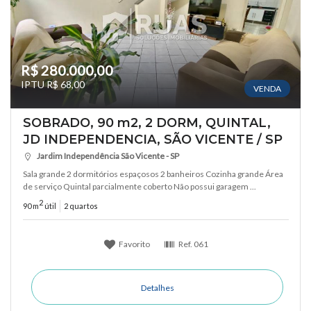
R$ 280.000,00
IPTU R$ 68,00
VENDA
SOBRADO, 90 m2, 2 DORM, QUINTAL,
JD INDEPENDENCIA, SÃO VICENTE / SP
Jardim Independência São Vicente - SP
Sala grande 2 dormitórios espaçosos 2 banheiros Cozinha grande Área
de serviço Quintal parcialmente coberto Não possui garagem ...
2
90 m
útil
2 quartos
Favorito
Ref.
061
Detalhes