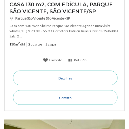
CASA 130 m2, COM EDÍCULA, PARQUE
SÃO VICENTE, SÃO VICENTE/SP
Parque São Vicente São Vicente - SP
Casa com 130 m2 no bairro Parque São Vicente Agende uma visita
whats ( 1 3 ) 9 9 1 0 3 - 6 9 9 1 Corretora Patricia Ruas: Creci/SP 260600-F
Sala, 2 ...
2
130 m
útil
2 quartos
2 vagas
Favorito
Ref.
068
Detalhes
Contato