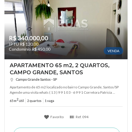
R$ 340.000,00
IPTU R$ 120,00
Condomínio R$ 450,00
VENDA
APARTAMENTO 65 m2, 2 QUARTOS,
CAMPO GRANDE, SANTOS
Campo Grande Santos - SP
Apartamento de 65 m2 localizado no bairro Campo Grande, Santos/SP
Agende uma visita whats ( 1 3 ) 9 9 1 0 3 - 6 9 9 1 Corretora Patricia ...
2
65 m
útil
2 quartos
1 vaga
Favorito
Ref.
094