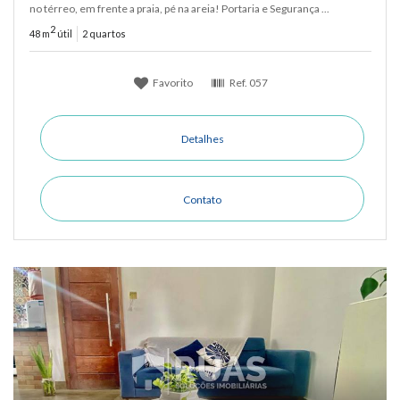
no térreo, em frente a praia, pé na areia! Portaria e Segurança ...
2
48 m
útil
2 quartos
Favorito
Ref.
057
Detalhes
Contato